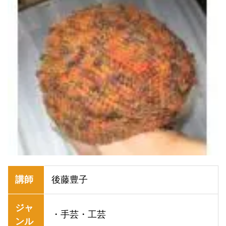
講師
後藤豊子
ジャ
・手芸・工芸
ンル