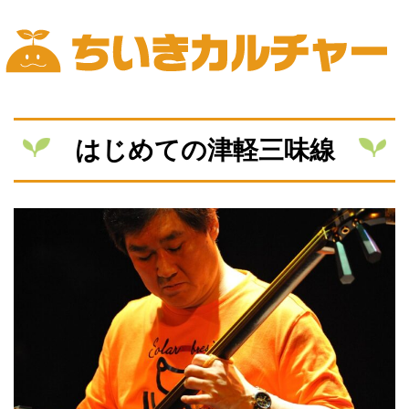
Skip
to
content
ちいきカルチャー
はじめての津軽三味線