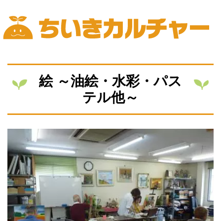
Skip
to
content
ちいきカルチャー
絵 ～油絵・水彩・パス
テル他～