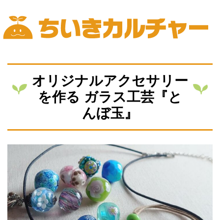
Skip
to
content
ちいきカルチャー
オリジナルアクセサリー
を作る ガラス工芸『と
んぼ玉』