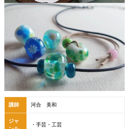
講師
河合 美和
ジャ
・手芸・工芸
ンル