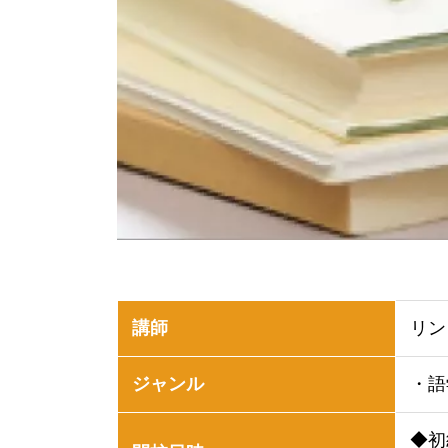
講師
リン
ジャンル
・語
◆初