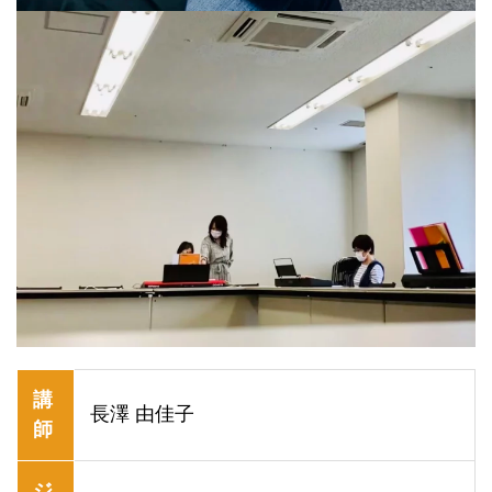
講
⻑澤 由佳⼦
師
ジ