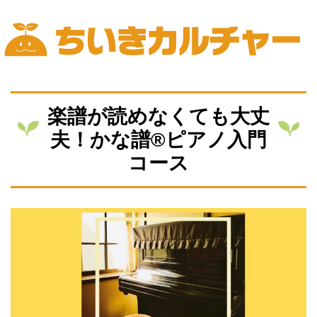
Skip
to
content
ちいきカルチャー
楽譜が読めなくても大丈
夫！かな譜®ピアノ入門
コース